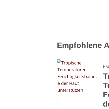
Empfohlene Ar
HA
T
T
F
d