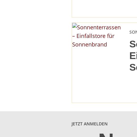
SO
S
E
S
JETZT ANMELDEN