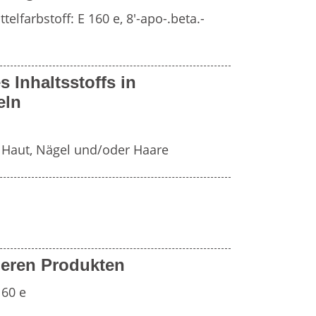
Fr
e
Zahnersatz
elfarbstoff: E 160 e, 8'-apo-.beta.-
Wei
Produktsicherheit
s Inhaltsstoffs in
Lit
eln
, Haut, Nägel und/oder Haare
eren Produkten
160 e