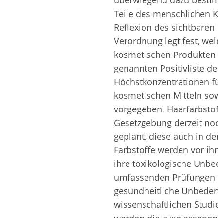
überwiegend dazu bestimm
Teile des menschlichen K
Reflexion des sichtbaren 
Verordnung legt fest, wel
kosmetischen Produkten v
genannten Positivliste der
Höchstkonzentrationen für
kosmetischen Mitteln sow
vorgegeben. Haarfarbstof
Gesetzgebung derzeit noch
geplant, diese auch in d
Farbstoffe werden vor ihr
ihre toxikologische Unbed
umfassenden Prüfungen u
gesundheitliche Unbedenk
wissenschaftlichen Studi