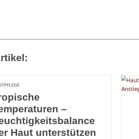
tikel:
UTPFLEGE
ropische
emperaturen –
euchtigkeitsbalance
er Haut unterstützen