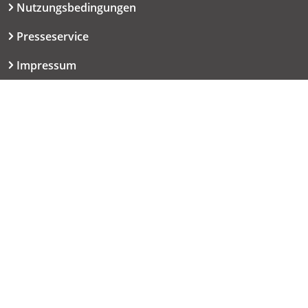
Nutzungsbedingungen
Presseservice
Impressum
Datenschutzerklärung
Kontakt
06151 667-9614
redaktion@haut.de
Dolivostraße 9
64293 Darmstadt