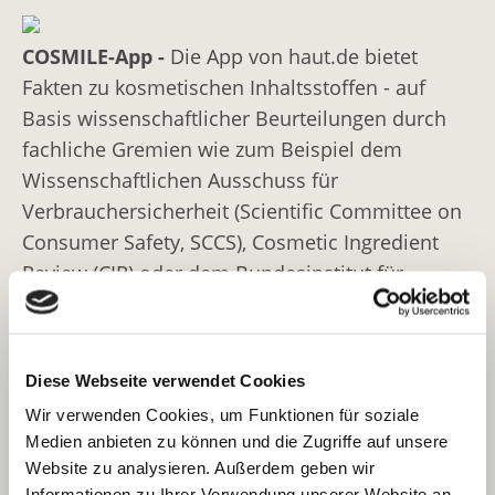
COSMILE-App -
Die App von haut.de bietet
Fakten zu kosmetischen Inhaltsstoffen - auf
Basis wissenschaftlicher Beurteilungen durch
fachliche Gremien wie zum Beispiel dem
Wissenschaftlichen Ausschuss für
Verbrauchersicherheit (Scientific Committee on
Consumer Safety, SCCS), Cosmetic Ingredient
Review (CIR) oder dem Bundesinstitut für
Risikobewertung (BfR)
Information am Point-of-Sale
Diese Webseite verwendet Cookies
Die COSMILE-App liefert Antworten auf Ihre
Wir verwenden Cookies, um Funktionen für soziale
Fragen beim Kauf von Kosmetikprodukten:
Medien anbieten zu können und die Zugriffe auf unsere
Website zu analysieren. Außerdem geben wir
Welche Inhaltsstoffe sind im Produkt?
Informationen zu Ihrer Verwendung unserer Website an