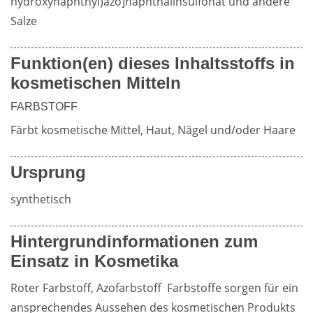
hydroxynaphthyl)azo]naphthalinsulfonat und andere 
Salze
Weiterführende
Produktsicherheit
Funktion(en) dieses Inhaltsstoffs in
Literatur
kosmetischen Mitteln
FARBSTOFF
Färbt kosmetische Mittel, Haut, Nägel und/oder Haare
Ursprung
synthetisch
Hintergrundinformationen zum
Einsatz in Kosmetika
Roter Farbstoff, Azofarbstoff  Farbstoffe sorgen für ein 
ansprechendes Aussehen des kosmetischen Produkts 