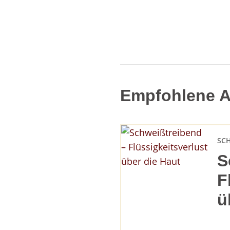
Empfohlene Ar
SC
S
F
ü