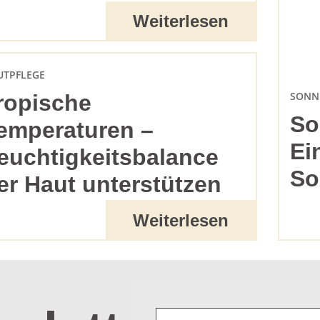
Weiterlesen
UTPFLEGE
SONN
ropische
So
emperaturen –
Ei
euchtigkeitsbalance
So
er Haut unterstützen
Weiterlesen