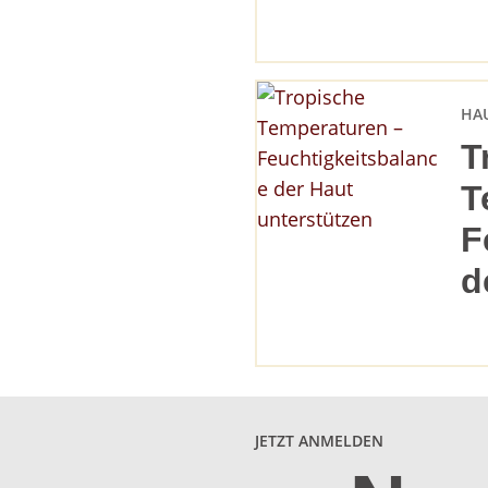
HA
T
T
F
d
JETZT ANMELDEN