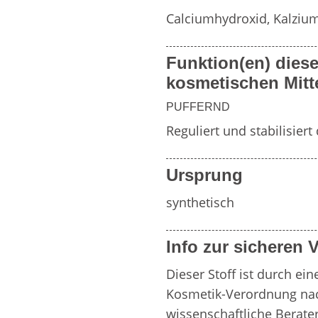
Weitere Inhaltsstoff
Calciumhydroxid, Kalziu
von
Funktion(en) diese
Zahnpflegemitteln
Duftfamilien
kosmetischen Mitt
PUFFERND
Reguliert und stabilisie
Ursprung
synthetisch
Info zur sicheren
Dieser Stoff ist durch ein
Kosmetik-Verordnung nac
wissenschaftliche Berat