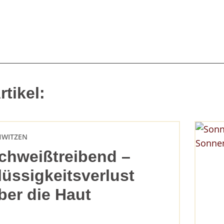
tikel:
HWITZEN
chweißtreibend –
lüssigkeitsverlust
ber die Haut