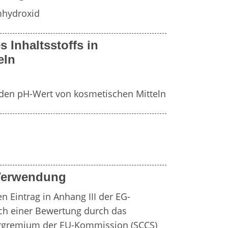
Fr
e
Zahnersatz
mhydroxid
s Inhaltsstoffs in
Wei
Produktsicherheit
eln
Lit
rt den pH-Wert von kosmetischen Mitteln
 Verwendung
en Eintrag in Anhang III der EG-
h einer Bewertung durch das 
ergremium der EU-Kommission (SCCS) 