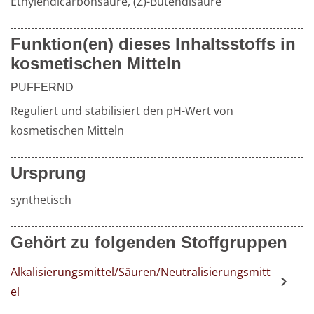
Ethylendicarbonsäure, (Z)-Butendisäure
Weiterführende
Funktion(en) dieses Inhaltsstoffs in
Produktsicherheit
kosmetischen Mitteln
Literatur
PUFFERND
Reguliert und stabilisiert den pH-Wert von 
kosmetischen Mitteln
Ursprung
synthetisch
Gehört zu folgenden Stoffgruppen
Alkalisierungsmittel/Säuren/Neutralisierungsmitt
el