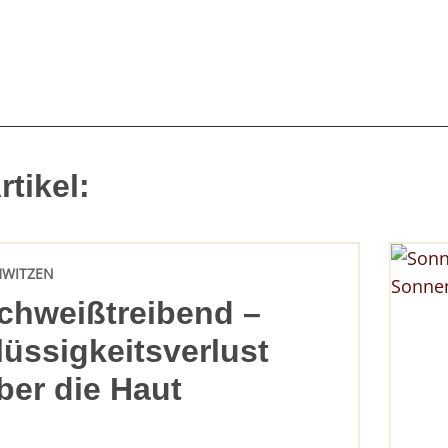
tikel:
HWITZEN
chweißtreibend –
lüssigkeitsverlust
ber die Haut