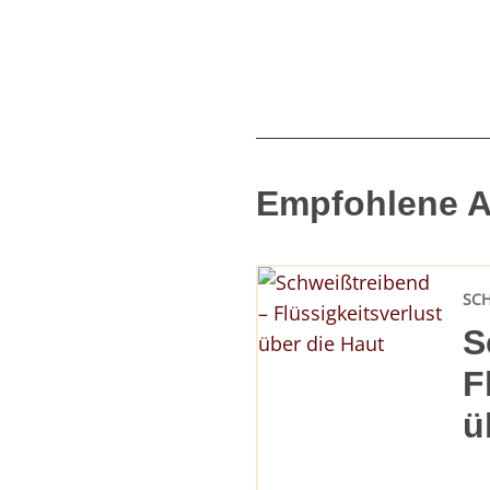
Empfohlene Ar
SC
S
F
ü