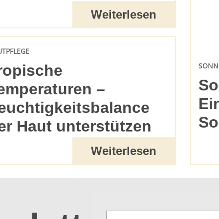
Weiterlesen
UTPFLEGE
SONN
ropische
So
emperaturen –
Ei
euchtigkeitsbalance
So
er Haut unterstützen
Weiterlesen