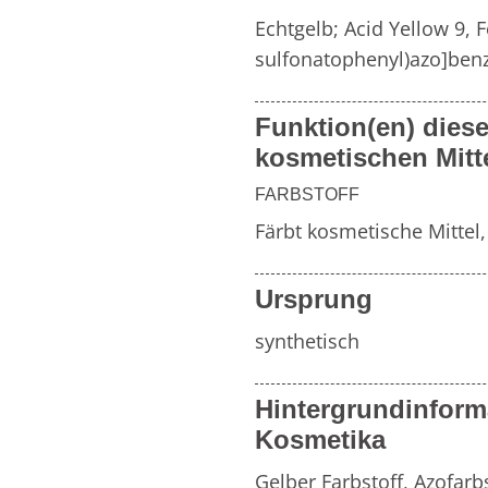
Weitere Inhaltsstoff
Echtgelb; Acid Yellow 9, 
sulfonatophenyl)azo]benz
von
Zahnpflegemitteln
Duftfamilien
Funktion(en) diese
kosmetischen Mitt
FARBSTOFF
Färbt kosmetische Mittel
Ursprung
synthetisch
Hintergrundinform
Kosmetika
Gelber Farbstoff, Azofarbs