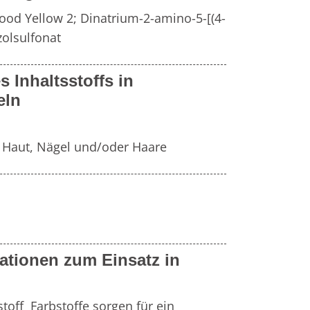
Fr
e
Zahnersatz
Food Yellow 2; Dinatrium-2-amino-5-[(4-
olsulfonat
Wei
Produktsicherheit
s Inhaltsstoffs in
Lit
eln
, Haut, Nägel und/oder Haare
ationen zum Einsatz in
toff  Farbstoffe sorgen für ein 