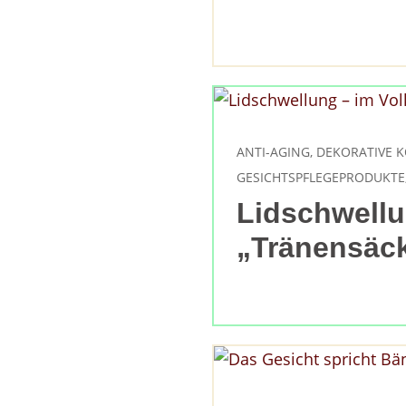
Weitere Inhaltsstoff
von
Zahnpflegemitteln
Duftfamilien
ANTI-AGING
,
DEKORATIVE 
GESICHTSPFLEGEPRODUKTE
Lidschwell
„Tränensäc