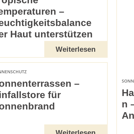
ropische
emperaturen –
euchtigkeitsbalance
er Haut unterstützen
Weiterlesen
NNENSCHUTZ
SONN
onnenterrassen –
Ha
infallstore für
n 
onnenbrand
An
Weiterlesen