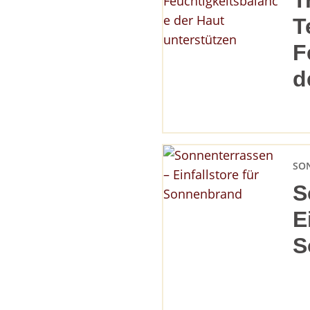
T
T
F
d
SO
S
E
S