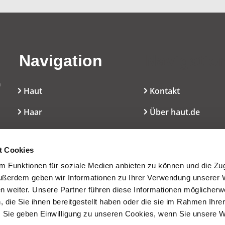
Navigation
Navigatio
n
Haut
Kontakt
Haar
Über haut.de
Mundpflege
Cookie-Erklärung
l
t Cookies
Dekoratives
Nutzungsbedingun
 Funktionen für soziale Medien anbieten zu können und die Zugr
Düfte
Presseservice
ußerdem geben wir Informationen zu Ihrer Verwendung unserer 
en weiter. Unsere Partner führen diese Informationen möglicherw
Inhaltsstoffe/INCI
die Sie ihnen bereitgestellt haben oder die sie im Rahmen Ihre
 Sie geben Einwilligung zu unseren Cookies, wenn Sie unsere 
Wissen