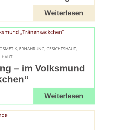
Fr
e
Zahnersatz
Weiterlesen
Wei
Produktsicherheit
Lit
KOSMETIK
,
ERNÄHRUNG
,
GESICHTSHAUT
,
,
HAUT
ung – im Volksmund
kchen“
Weiterlesen