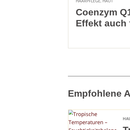
HAARPFLEGE
,
HAUT
Coenzym Q1
Effekt auch 
Empfohlene Ar
HA